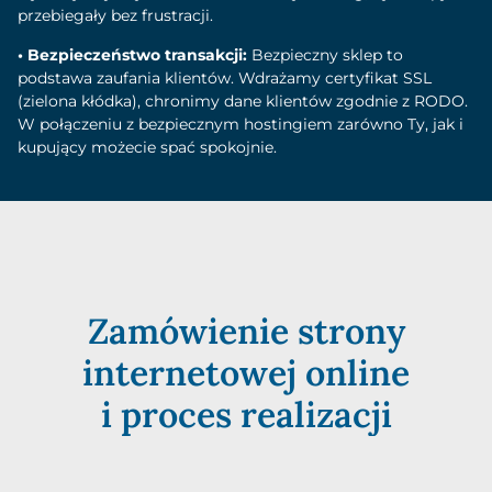
przebiegały bez frustracji.
• Bezpieczeństwo transakcji:
Bezpieczny sklep to
podstawa zaufania klientów. Wdrażamy certyfikat SSL
(zielona kłódka), chronimy dane klientów zgodnie z RODO.
W połączeniu z bezpiecznym hostingiem zarówno Ty, jak i
kupujący możecie spać spokojnie.
Zamówienie strony
internetowej online
i proces realizacji