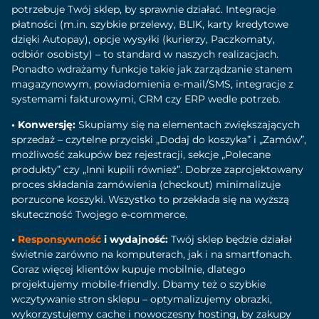
potrzebuje Twój sklep, by sprawnie działać. Integracje
płatności (m.in. szybkie przelewy, BLIK, karty kredytowe
dzięki
Autopay
), opcje wysyłki (kurierzy, Paczkomaty,
odbiór osobisty) – to standard w naszych realizacjach.
Ponadto wdrażamy funkcje takie jak zarządzanie stanem
magazynowym, powiadomienia e-mail/SMS, integracje z
systemami fakturowymi, CRM czy ERP wedle potrzeb.
• Konwersję:
Skupiamy się na elementach zwiększających
sprzedaż – czytelne przyciski „Dodaj do koszyka” i „Zamów”,
możliwość zakupów bez rejestracji, sekcje „Polecane
produkty” czy „Inni kupili również”. Dobrze zaprojektowany
proces składania zamówienia (checkout) minimalizuje
porzucone koszyki. Wszystko to przekłada się na wyższą
skuteczność Twojego e-commerce.
•
Responsywność
i wydajność:
Twój sklep będzie działał
świetnie zarówno na komputerach, jak i na smartfonach.
Coraz więcej klientów kupuje mobilnie, dlatego
projektujemy mobile-friendly. Dbamy też o szybkie
wczytywanie stron sklepu – optymalizujemy obrazki,
wykorzystujemy cache i nowoczesny hosting, by zakupy