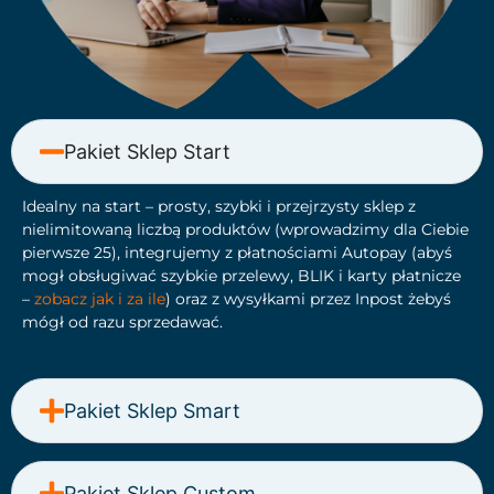
Pakiet Sklep Start
Idealny na start – prosty, szybki i przejrzysty sklep z
nielimitowaną liczbą produktów (wprowadzimy dla Ciebie
pierwsze 25), integrujemy z płatnościami Autopay (abyś
mogł obsługiwać szybkie przelewy, BLIK i karty płatnicze
–
zobacz jak i za ile
) oraz z wysyłkami przez Inpost żebyś
mógł od razu sprzedawać.
Pakiet Sklep Smart
Pakiet Sklep Custom