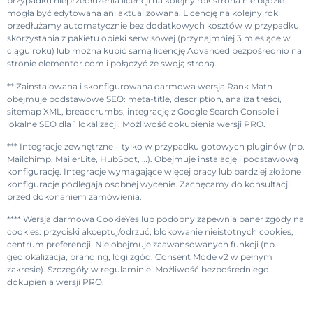
przypadku nieprzedłużenia licencji na kolejny rok strona nie będzie
mogła być edytowana ani aktualizowana. Licencję na kolejny rok
przedłużamy automatycznie bez dodatkowych kosztów w przypadku
skorzystania z pakietu opieki serwisowej (przynajmniej 3 miesiące w
ciągu roku) lub można kupić samą licencję Advanced bezpośrednio na
stronie elementor.com i połączyć ze swoją stroną.
** Zainstalowana i skonfigurowana darmowa wersja Rank Math
obejmuje podstawowe SEO: meta-title, description, analiza treści,
sitemap XML, breadcrumbs, integrację z Google Search Console i
lokalne SEO dla 1 lokalizacji. Możliwość dokupienia wersji PRO.
*** Integracje zewnętrzne – tylko w przypadku gotowych pluginów (np.
Mailchimp, MailerLite, HubSpot, …). Obejmuje instalację i podstawową
konfigurację. Integracje wymagające więcej pracy lub bardziej złożone
konfiguracje podlegają osobnej wycenie. Zachęcamy do konsultacji
przed dokonaniem zamówienia.
**** Wersja darmowa CookieYes lub podobny zapewnia baner zgody na
cookies: przyciski akceptuj/odrzuć, blokowanie nieistotnych cookies,
centrum preferencji. Nie obejmuje zaawansowanych funkcji (np.
geolokalizacja, branding, logi zgód, Consent Mode v2 w pełnym
zakresie). Szczegóły w regulaminie. Możliwość bezpośredniego
dokupienia wersji PRO.