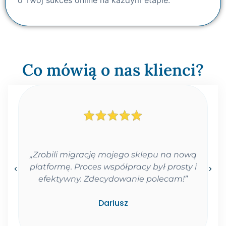
o Twój sukces online na każdym etapie.
Co mówią o nas klienci?
„Zrobili migrację mojego sklepu na nową
a
platformę. Proces współpracy był prosty i
t
efektywny. Zdecydowanie polecam!”
Dariusz