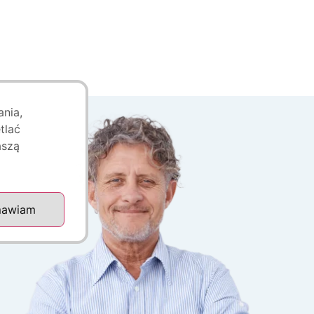
ania,
tlać
aszą
awiam