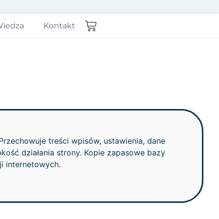
iedza
Kontakt
rzechowuje treści wpisów, ustawienia, dane
bkość działania strony. Kopie zapasowe bazy
i internetowych.